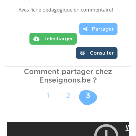
Aves fiche pédagogique en commentaire!
Partager
Télécharger
Consulter
Comment partager chez
Enseignons.be ?
1
2
3