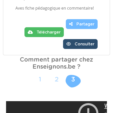
Aves fiche pédagogique en commentaire!
Partager
Télécharger
Consulter
Comment partager chez
Enseignons.be ?
1
2
3