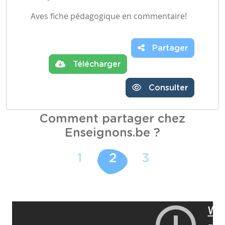
Aves fiche pédagogique en commentaire!
Partager
Télécharger
Consulter
Comment partager chez
Enseignons.be ?
1
2
3