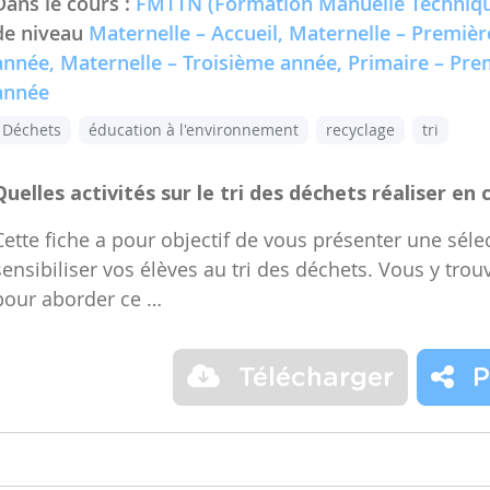
Dans le cours :
FMTTN (Formation Manuelle Techniqu
de niveau
Maternelle – Accueil, Maternelle – Premiè
année, Maternelle – Troisième année, Primaire – Pr
année
Déchets
éducation à l'environnement
recyclage
tri
Quelles activités sur le tri des déchets réaliser en 
Cette fiche a pour objectif de vous présenter une sélec
sensibiliser vos élèves au tri des déchets. Vous y trou
pour aborder ce …
Télécharger
P