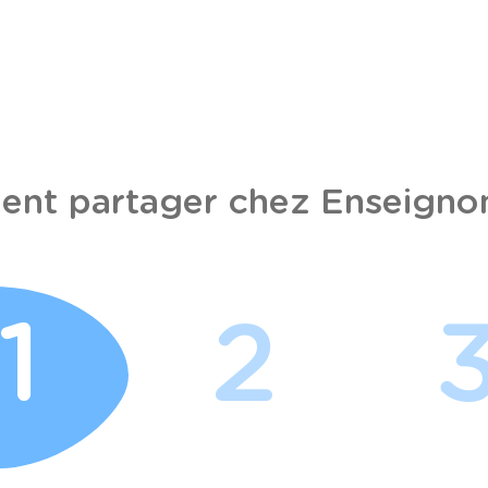
nt partager chez Enseignon
1
2