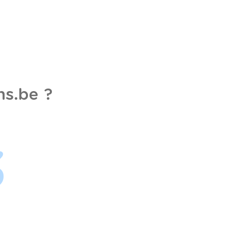
s.be ?
3