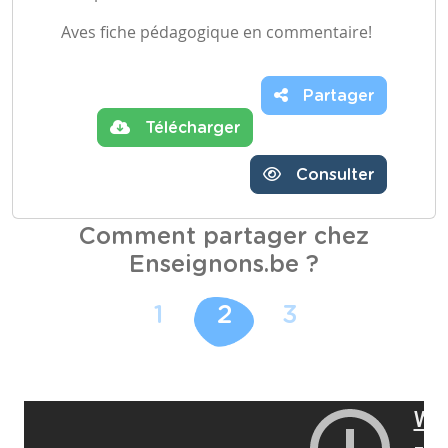
Aves fiche pédagogique en commentaire!
Partager
Télécharger
Consulter
Comment partager chez
Enseignons.be ?
1
2
3