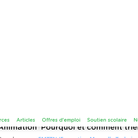
Belgique
Borinage
histoire de l'art
podcast
Vincent v
Cette ressource audio propose aux élèves de découvr
de Vincent van Gogh, lorsqu'il vivait dans le Borinage,
des peintres les plus célèbres au monde.
À travers un récit immersif adapté …
Télécharger
P
28 juillet 2026 14:29
Animation 'Pourquoi et comment trier