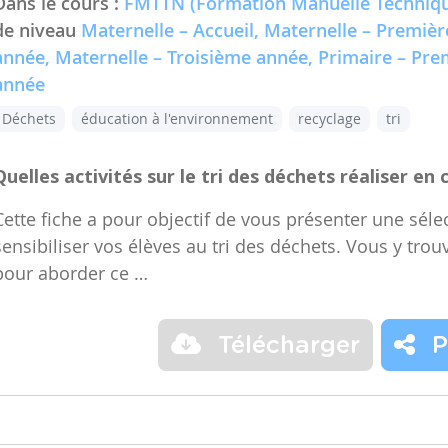
Dans le cours :
FMTTN (Formation Manuelle Techniqu
de niveau
Maternelle – Accueil, Maternelle – Premiè
année, Maternelle – Troisième année, Primaire – Pr
année
Déchets
éducation à l'environnement
recyclage
tri
Quelles activités sur le tri des déchets réaliser en 
Cette fiche a pour objectif de vous présenter une sélec
sensibiliser vos élèves au tri des déchets. Vous y trou
pour aborder ce …
Télécharger
P