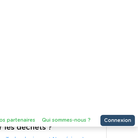
an Gogh
ir une période méconnue de la vie
 en Belgique, avant de devenir l'un
artager
Consulter
87 vues
 les déchets ?'