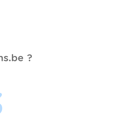
s.be ?
3