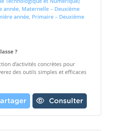
e Technologique et Numérique)
Partager une ressource
re année, Maternelle – Deuxième
emière année, Primaire – Deuxième
Nos partenaires
Notre newsletter
Contactez-nous
classe ?
tion d’activités concrètes pour
verez des outils simples et efficaces
artager
Consulter