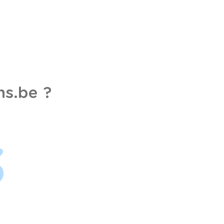
s.be ?
3