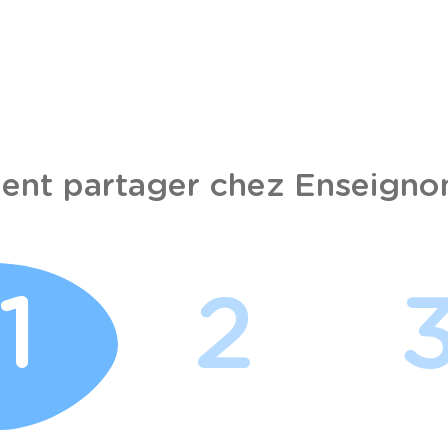
nt partager chez Enseignon
1
2