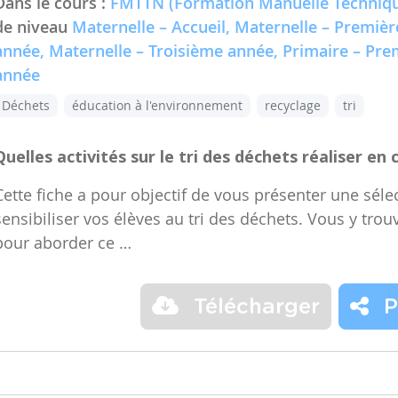
Dans le cours :
FMTTN (Formation Manuelle Techniqu
de niveau
Maternelle – Accueil, Maternelle – Premiè
année, Maternelle – Troisième année, Primaire – Pr
année
Déchets
éducation à l'environnement
recyclage
tri
Quelles activités sur le tri des déchets réaliser en 
Cette fiche a pour objectif de vous présenter une sélec
sensibiliser vos élèves au tri des déchets. Vous y trou
pour aborder ce …
Télécharger
P