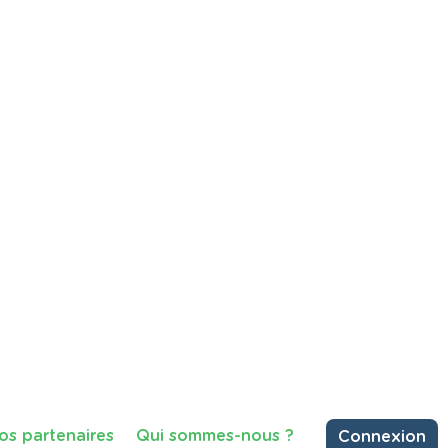
an Gogh
ir une période méconnue de la vie
 en Belgique, avant de devenir l'un
artager
Consulter
97 vues
 les déchets ?'