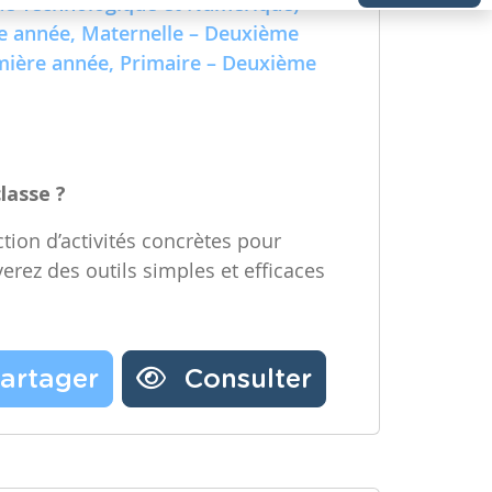
e Technologique et Numérique)
Partager une ressource
re année, Maternelle – Deuxième
emière année, Primaire – Deuxième
Nos partenaires
Notre newsletter
Contactez-nous
classe ?
tion d’activités concrètes pour
verez des outils simples et efficaces
artager
Consulter