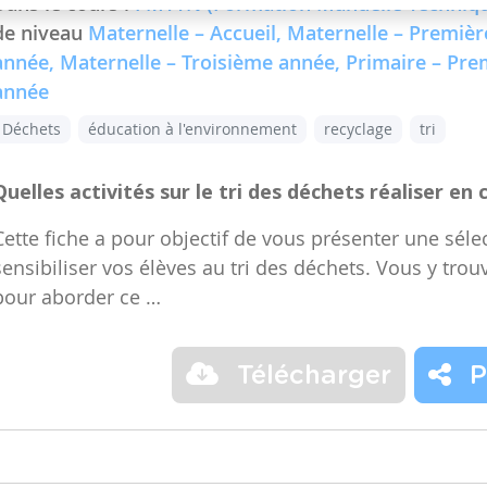
Dans le cours :
FMTTN (Formation Manuelle Techniqu
de niveau
Maternelle – Accueil, Maternelle – Premiè
année, Maternelle – Troisième année, Primaire – Pr
année
Déchets
éducation à l'environnement
recyclage
tri
Quelles activités sur le tri des déchets réaliser en 
Cette fiche a pour objectif de vous présenter une sélec
sensibiliser vos élèves au tri des déchets. Vous y trou
pour aborder ce …
Télécharger
P