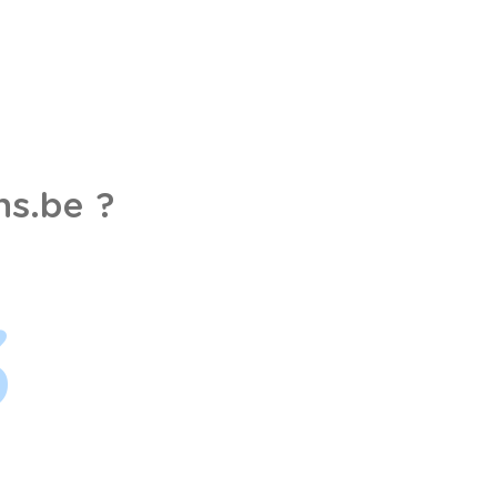
s.be ?
3