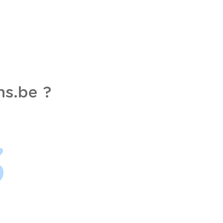
s.be ?
3