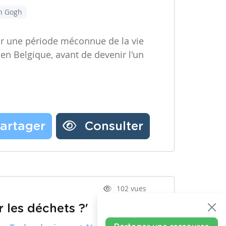
an Gogh
ir une période méconnue de la vie
 en Belgique, avant de devenir l'un
artager
Consulter
102 vues
 les déchets ?'