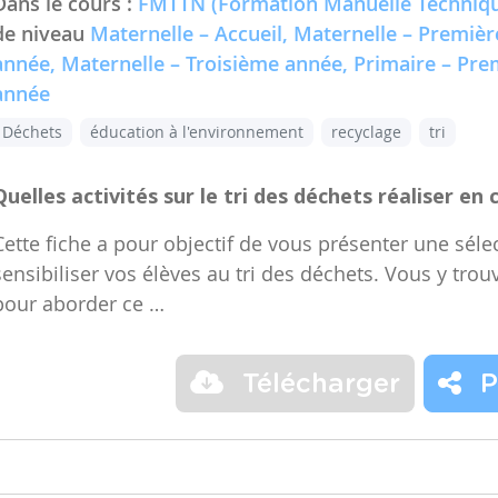
Dans le cours :
FMTTN (Formation Manuelle Techniqu
de niveau
Maternelle – Accueil, Maternelle – Premiè
année, Maternelle – Troisième année, Primaire – Pr
année
Déchets
éducation à l'environnement
recyclage
tri
Quelles activités sur le tri des déchets réaliser en 
Cette fiche a pour objectif de vous présenter une sélec
sensibiliser vos élèves au tri des déchets. Vous y trou
pour aborder ce …
Télécharger
P