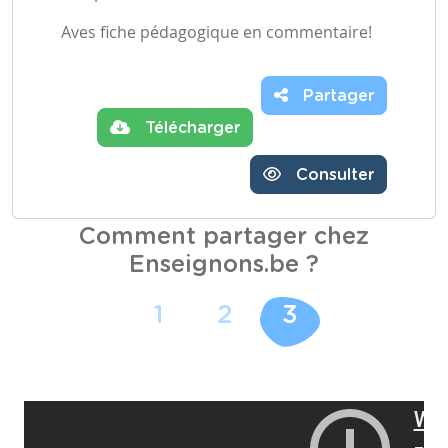
Aves fiche pédagogique en commentaire!
Partager
Télécharger
Consulter
Comment partager chez
Enseignons.be ?
1
2
3