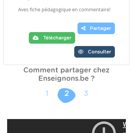
Aves fiche pédagogique en commentaire!
Partager
Télécharger
Consulter
Comment partager chez
Enseignons.be ?
1
2
3