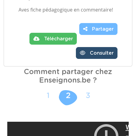
Aves fiche pédagogique en commentaire!
Partager
Télécharger
Consulter
Comment partager chez
Enseignons.be ?
1
2
3