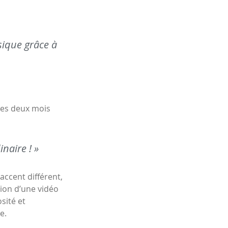
sique grâce à
 les deux mois
naire ! »
ccent différent,
tion d’une vidéo
osité et
e.