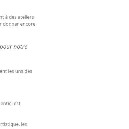
t à des ateliers
our donner encore
 pour notre
sent les uns des
entiel est
tistique, les