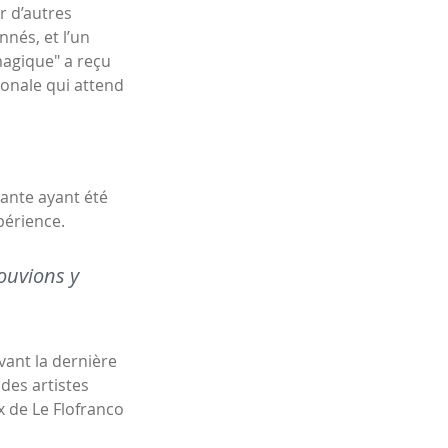
r d’autres
nnés, et l’un
magique" a reçu
ionale qui attend
nante ayant été
périence.
ouvions y
vant la dernière
des artistes
ux de
Le Flofranco