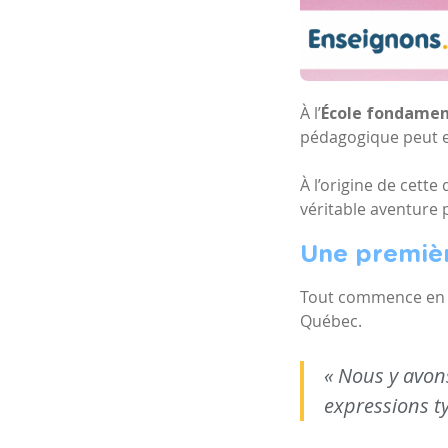
À l’
École fondame
pédagogique peut e
À l’origine de cett
véritable aventure
Une premiè
Tout commence en 2
Québec.
« Nous y avons
expressions t