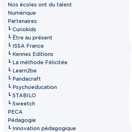
Nos écoles ont du talent
Numérique
Partenaires
┗ Curiokids
┗ Être au présent
┗ ISSA France
┗ Kennes Editions
┗ La méthode Félicitée
┗ Learn2be
┗ Pandacraft
┗ Psychoeducation
┗ STABILO
┗ Sweetch
PECA
Pédagogie
┗ Innovation pédagogique